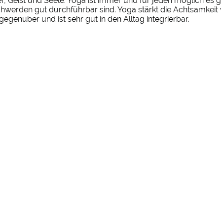
r, Geist und Seele. Yoga ist immer und für jeden möglich es gib
hwerden gut durchführbar sind. Yoga stärkt die Achtsamkeit
genüber und ist sehr gut in den Alltag integrierbar.