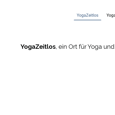
YogaZeitlos
Yoga
YogaZeitlos
, ein Ort für Yoga un